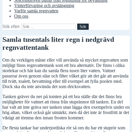
Solcellsdriven pump från regntunna för bevattning
Vinterförvaring och avstängning
Varför samla regnvatten
Om oss
Sök efter:
Samla tusentals liter regn i nedgrävd
regnvattentank
Om du verkligen måste eller vill använda så mycket regnvatten som
möjligt finns regnvattentank som ett bra alternativ. De finns i olika
storlekar och här kan du samla flera tusen liter vatten. Vattnet
passerar även genom silar och filter vilket gör att det går att använda
till tvätt, toalett, bevattning eller till exempel att fylla poolen med.
Dock ska du inte använda det som dricksvatten.
Tanken gräver du ner på tomten på ett bra ställe där det finns bra
möjligheter för vattnet att rinna från stuprännor till tanken. En del
har valt att inte gräva ner tanken utan lägga den exempelvis under en
hög altan, vilket också går utmärkt, men då det inte är frostfritt är det
viktigt att tömma den innan frosten kommer.
De flesta tankar har underjordiska rör så om du har ett stuprör som