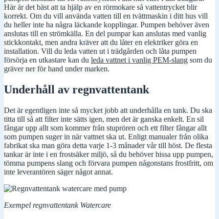
Här är det bäst att ta hjälp av en rörmokare så vattentrycket blir
korrekt. Om du vill använda vatten till en tvättmaskin i ditt hus vill
du heller inte ha några läckande kopplingar. Pumpen behöver även
anslutas till en strömkälla. En del pumpar kan anslutas med vanlig
stickkontakt, men andra kräver att du låter en elektriker göra en
installation. Vill du leda vatten ut i trädgården och låta pumpen
försörja en utkastare kan du
leda vattnet i vanlig PEM-slang
som du
gräver ner för hand under marken.
Underhåll av regnvattentank
Det är egentligen inte så mycket jobb att underhålla en tank. Du ska
titta till så att filter inte sätts igen, men det är ganska enkelt. En sil
fångar upp allt som kommer från stuprören och ett filter fångar allt
som pumpen suger in när vattnet ska ut. Enligt manualer från olika
fabrikat ska man göra detta varje 1-3 månader vår till höst. De flesta
tankar är inte i en frostsäker miljö, så du behöver hissa upp pumpen,
tömma pumpens slang och förvara pumpen någonstans frostfritt, om
inte leverantören säger något annat.
Exempel regnvattentank Watercare