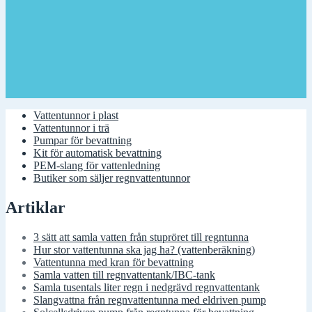
Vattentunnor i plast
Vattentunnor i trä
Pumpar för bevattning
Kit för automatisk bevattning
PEM-slang för vattenledning
Butiker som säljer regnvattentunnor
Artiklar
3 sätt att samla vatten från stupröret till regntunna
Hur stor vattentunna ska jag ha? (vattenberäkning)
Vattentunna med kran för bevattning
Samla vatten till regnvattentank/IBC-tank
Samla tusentals liter regn i nedgrävd regnvattentank
Slangvattna från regnvattentunna med eldriven pump