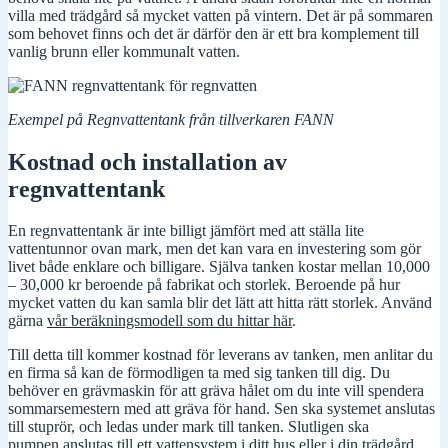
villa med trädgård så mycket vatten på vintern. Det är på sommaren
som behovet finns och det är därför den är ett bra komplement till
vanlig brunn eller kommunalt vatten.
Exempel på Regnvattentank från tillverkaren FANN
Kostnad och installation av
regnvattentank
En regnvattentank är inte billigt jämfört med att ställa lite
vattentunnor ovan mark, men det kan vara en investering som gör
livet både enklare och billigare. Själva tanken kostar mellan 10,000
– 30,000 kr beroende på fabrikat och storlek. Beroende på hur
mycket vatten du kan samla blir det lätt att hitta rätt storlek. Använd
gärna
vår beräkningsmodell som du hittar här
.
Till detta till kommer kostnad för leverans av tanken, men anlitar du
en firma så kan de förmodligen ta med sig tanken till dig. Du
behöver en grävmaskin för att gräva hålet om du inte vill spendera
sommarsemestern med att gräva för hand. Sen ska systemet anslutas
till stuprör, och ledas under mark till tanken. Slutligen ska
pumpen anslutas till ett vattensystem i ditt hus eller i din trädgård.