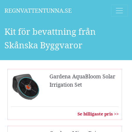
REGNVATTENTUNNA.SE
Kit för bevattning från
Skånska Byggvaror
Gardena AquaBloom Solar
Irrigation Set
Se billigaste pris >>